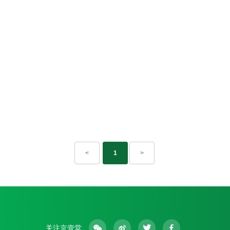
<
1
>
关注京壹堂