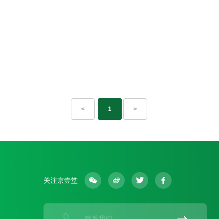
<
1
>
关注京壹堂